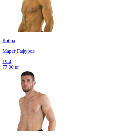
Кобра
Марат Гафуров
19-4
77.00 кг