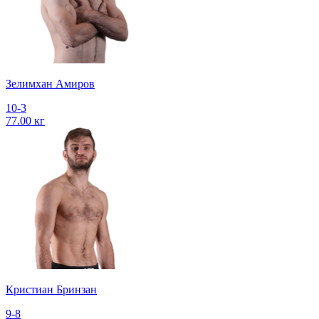
Зелимхан Амиров
10-3
77.00 кг
Кристиан Бринзан
9-8