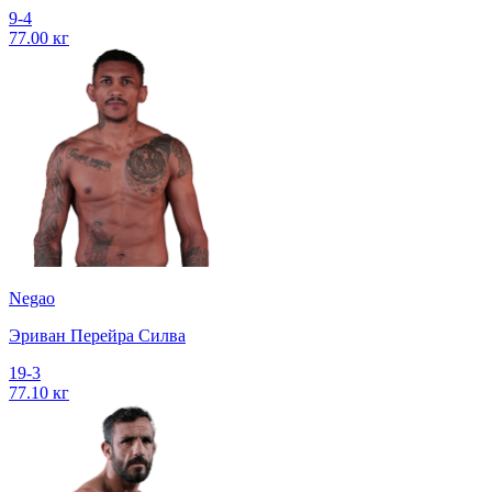
9-4
77.00 кг
Negao
Эриван Перейра Силва
19-3
77.10 кг