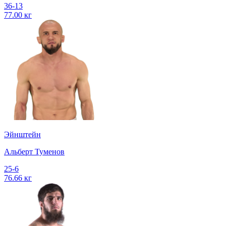
36-13
77.00 кг
Эйнштейн
Альберт Туменов
25-6
76.66 кг