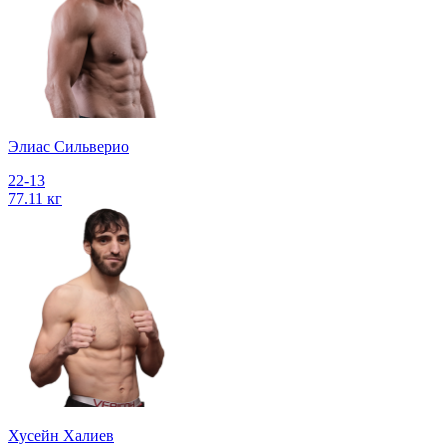
Элиас Сильверио
22-13
77.11 кг
Хусейн Халиев