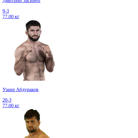
Дмитрий Засинец
9-3
77.00 кг
Узаир Абдураков
20-3
77.00 кг