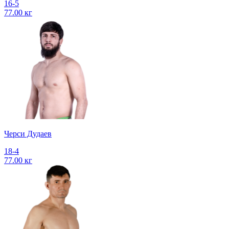
16-5
77.00 кг
Черси Дудаев
18-4
77.00 кг