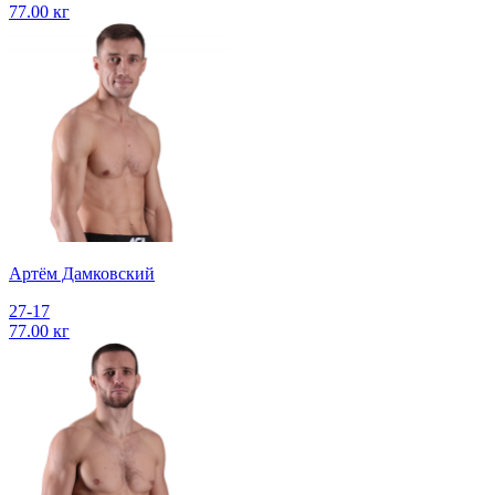
77.00 кг
Артём Дамковский
27-17
77.00 кг