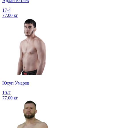
Адлан Батаев
17-4
77.00 кг
Юсуп Умаров
19-7
77.00 кг