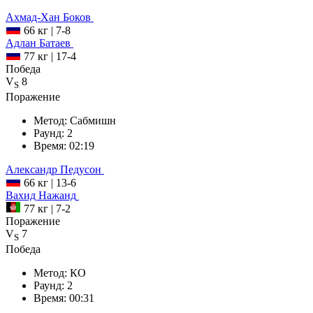
Ахмад-Хан
Боков
66 кг
|
7-8
Адлан
Батаев
77 кг
|
17-4
Победа
V
8
S
Поражение
Метод:
Сабмишн
Раунд:
2
Время:
02:19
Александр
Педусон
66 кг
|
13-6
Вахид
Нажанд
77 кг
|
7-2
Поражение
V
7
S
Победа
Метод:
КО
Раунд:
2
Время:
00:31