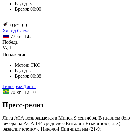
Раунд:
3
Время:
00:00
0 кг
|
0-0
Халид
Сатуев
77 кг
|
14-1
Победа
V
1
S
Поражение
Метод:
ТКО
Раунд:
2
Время:
00:38
Гильерме
Доин
70 кг
|
12-10
Пресс-релиз
Лига АСА возвращается в Минск 9 сентября. В главном бою
вечера на ACA 144 средневес Виталий Немчинов (12-3)
разделит клетку с Николой Дипчиковым (21-9).