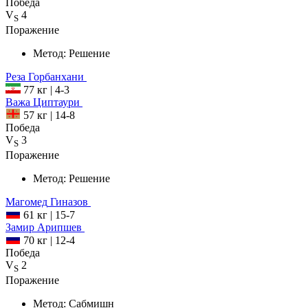
Победа
V
4
S
Поражение
Метод:
Решение
Реза
Горбанхани
77 кг
|
4-3
Важа
Циптаури
57 кг
|
14-8
Победа
V
3
S
Поражение
Метод:
Решение
Магомед
Гиназов
61 кг
|
15-7
Замир
Арипшев
70 кг
|
12-4
Победа
V
2
S
Поражение
Метод:
Сабмишн