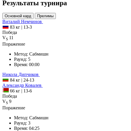
Результаты турнира
Основной кард
Прелимы
Виталий
Немчинов
83 кг
|
13-3
Победа
V
11
S
Поражение
Метод:
Сабмишн
Раунд:
5
Время:
00:00
Никола
Дипчиков
84 кг
|
24-13
Александр
Ковалев
66 кг
|
13-6
Победа
V
9
S
Поражение
Метод:
Сабмишн
Раунд:
3
Время:
04:25