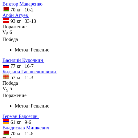
Виктор
Макаренко
70 кг
|
10-2
Арби
Агуев
93 кг
|
33-13
Поражение
V
6
S
Победа
Метод:
Решение
Василий
Курочкин
77 кг
|
16-7
Бидзина
Гавашелишвили
57 кг
|
11-3
Победа
V
5
S
Поражение
Метод:
Решение
Герман
Барсегян
61 кг
|
9-6
Владислав
Мишкевич
70 кг
|
11-6