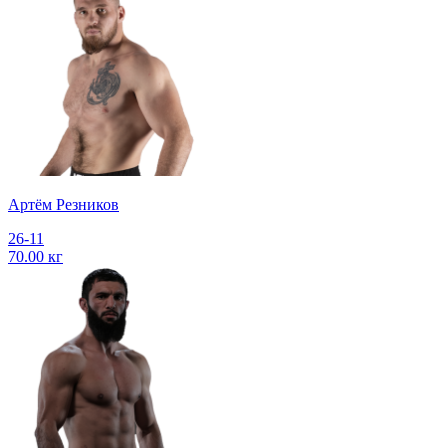
Артём Резников
26-11
70.00 кг