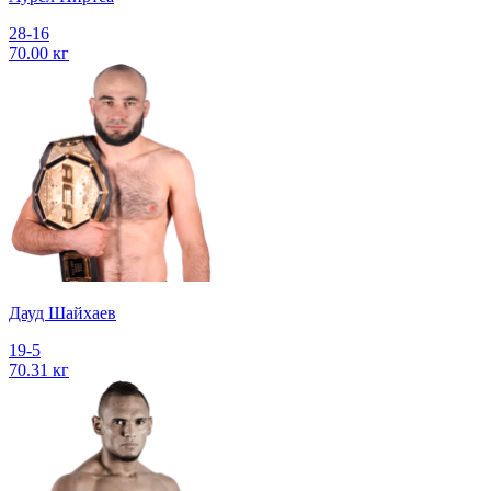
28-16
70.00 кг
Дауд Шайхаев
19-5
70.31 кг