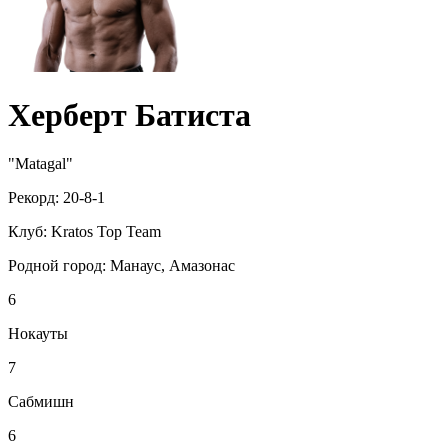
Херберт Батиста
"Matagal"
Рекорд:
20-8-1
Клуб:
Kratos Top Team
Родной город:
Манаус, Амазонас
6
Нокауты
7
Сабмишн
6