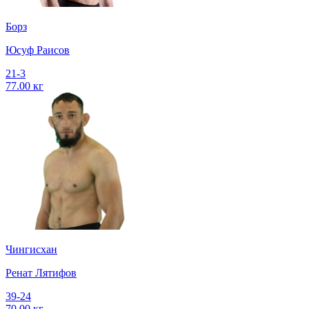
Борз
Юсуф Раисов
21-3
77.00 кг
Чингисхан
Ренат Лятифов
39-24
70.00 кг