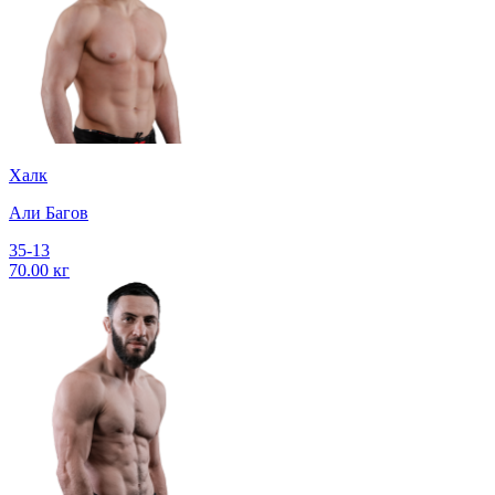
Халк
Али Багов
35-13
70.00 кг