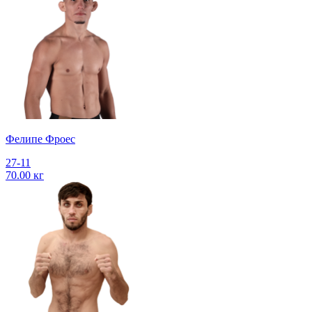
Фелипе Фроес
27-11
70.00 кг