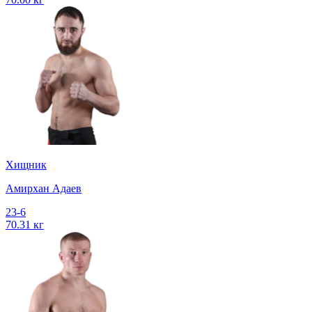
Хищник
Амирхан Адаев
23-6
70.31 кг