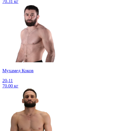
70.31 кг
Мухамед Коков
20-11
70.00 кг