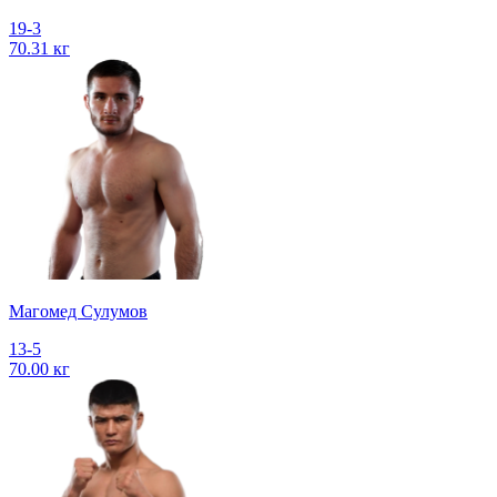
19-3
70.31 кг
Магомед Сулумов
13-5
70.00 кг