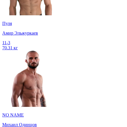
Пуля
Амир Эльжуркаев
11-3
70.31 кг
NO NAME
Михаил Одинцов