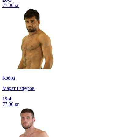
77.00 кг
Кобра
Марат Гафуров
19-4
77.00 кг