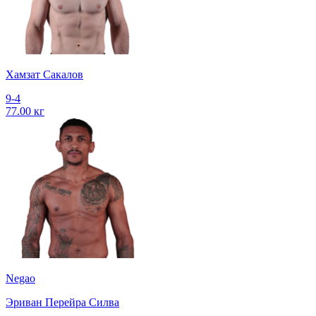
Хамзат Сакалов
9-4
77.00 кг
Negao
Эриван Перейра Силва