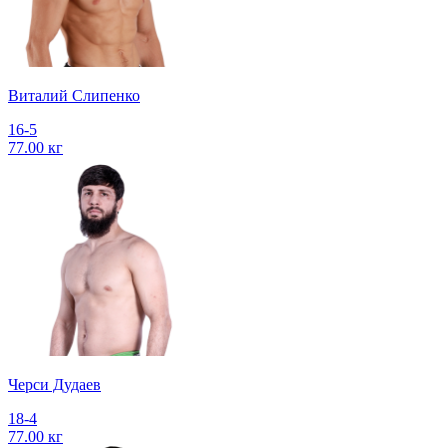
Виталий Слипенко
16-5
77.00 кг
Черси Дудаев
18-4
77.00 кг