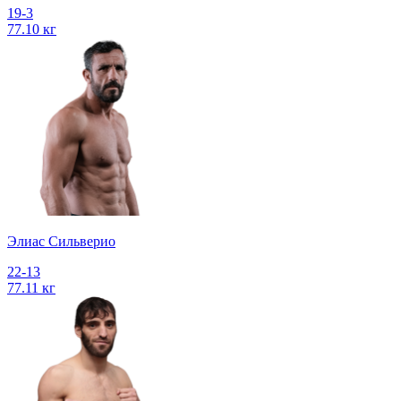
19-3
77.10 кг
Элиас Сильверио
22-13
77.11 кг