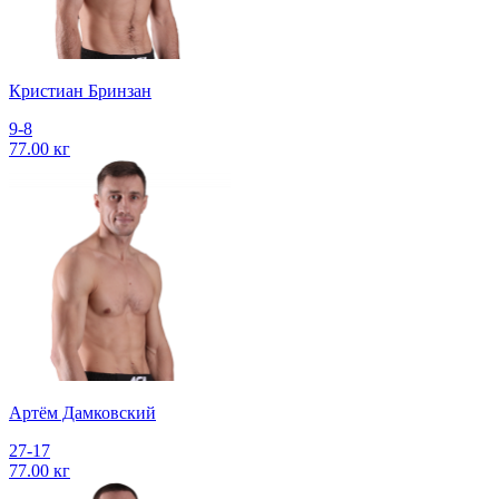
Кристиан Бринзан
9-8
77.00 кг
Артём Дамковский
27-17
77.00 кг