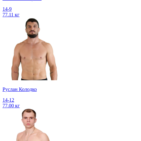
14-9
77.11 кг
Руслан Колодко
14-12
77.00 кг