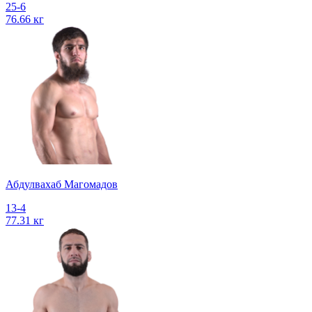
25-6
76.66 кг
Абдулвахаб Магомадов
13-4
77.31 кг