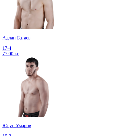
Адлан Батаев
17-4
77.00 кг
Юсуп Умаров
19-7