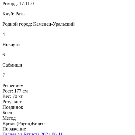
Рекорд:
17-11-0
Клуб:
Рать
Родной город:
Каменец-Уральский
4
Нокауты
6
Сабмишн
7
Решением
Рост:
177 см
Вес:
70 кг
Результат
Поединок
Боец
Метод
Время (Раунд)
Видео
Поражение
Галиев vs Батиста
2021-06-11