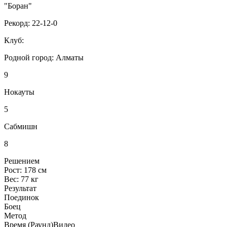
"Боран"
Рекорд:
22-12-0
Клуб:
Родной город:
Алматы
9
Нокауты
5
Сабмишн
8
Решением
Рост:
178 см
Вес:
77 кг
Результат
Поединок
Боец
Метод
Время (Раунд)
Видео