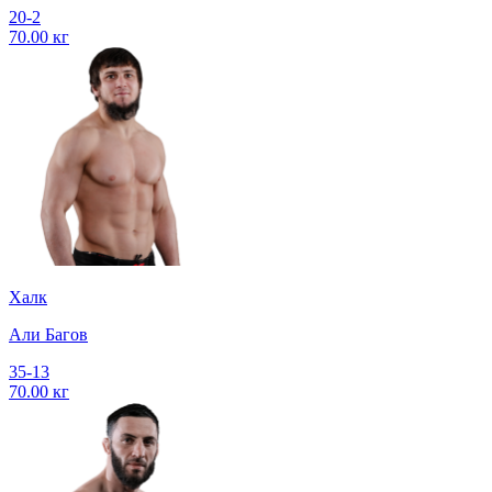
20-2
70.00 кг
Халк
Али Багов
35-13
70.00 кг