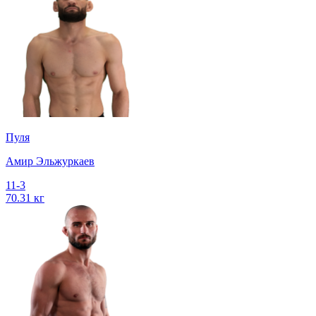
Пуля
Амир Эльжуркаев
11-3
70.31 кг