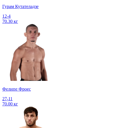
Гурам Кутателадзе
12-4
70.30 кг
Фелипе Фроес
27-11
70.00 кг