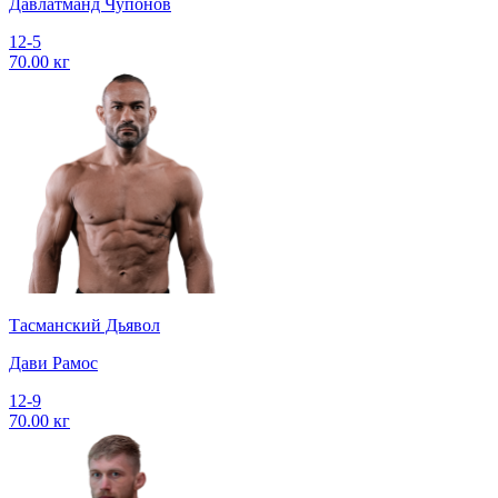
Давлатманд Чупонов
12-5
70.00 кг
Тасманский Дьявол
Дави Рамос
12-9
70.00 кг