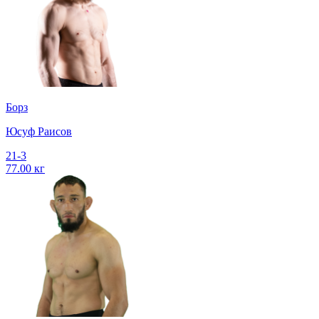
Борз
Юсуф Раисов
21-3
77.00 кг