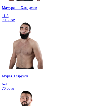
Мамуржон Хамдамов
11-3
70.30 кг
Мурат Тляруков
6-4
70.00 кг