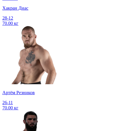
Хакран Диас
28-12
70.00 кг
Артём Резников
26-11
70.00 кг