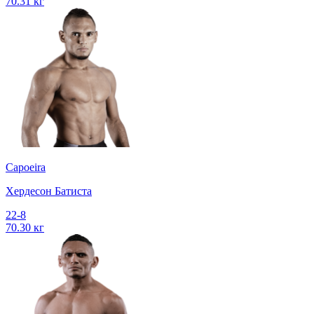
70.31 кг
Capoeira
Хердесон Батиста
22-8
70.30 кг