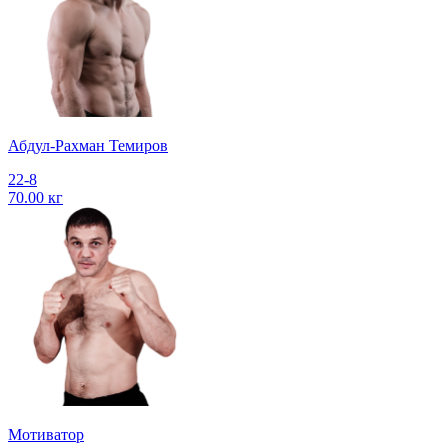
Абдул-Рахман Темиров
22-8
70.00 кг
Мотиватор