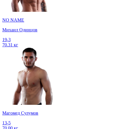
NO NAME
Михаил Одинцов
19-3
70.31 кг
Магомед Сулумов
13-5
70.00 кг