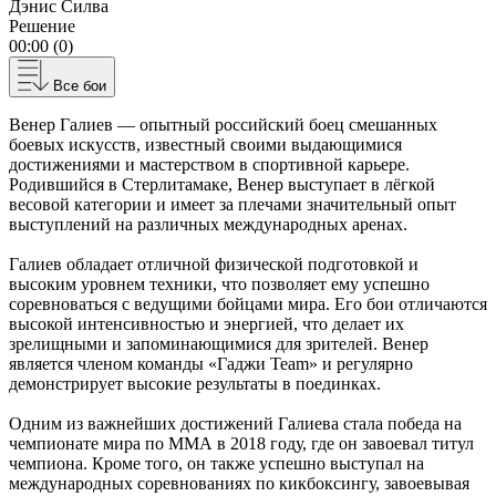
Дэнис Силва
Решение
00:00 (0)
Все бои
Венер Галиев — опытный российский боец смешанных
боевых искусств, известный своими выдающимися
достижениями и мастерством в спортивной карьере.
Родившийся в Стерлитамаке, Венер выступает в лёгкой
весовой категории и имеет за плечами значительный опыт
выступлений на различных международных аренах.
Галиев обладает отличной физической подготовкой и
высоким уровнем техники, что позволяет ему успешно
соревноваться с ведущими бойцами мира. Его бои отличаются
высокой интенсивностью и энергией, что делает их
зрелищными и запоминающимися для зрителей. Венер
является членом команды «Гаджи Team» и регулярно
демонстрирует высокие результаты в поединках.
Одним из важнейших достижений Галиева стала победа на
чемпионате мира по ММА в 2018 году, где он завоевал титул
чемпиона. Кроме того, он также успешно выступал на
международных соревнованиях по кикбоксингу, завоевывая