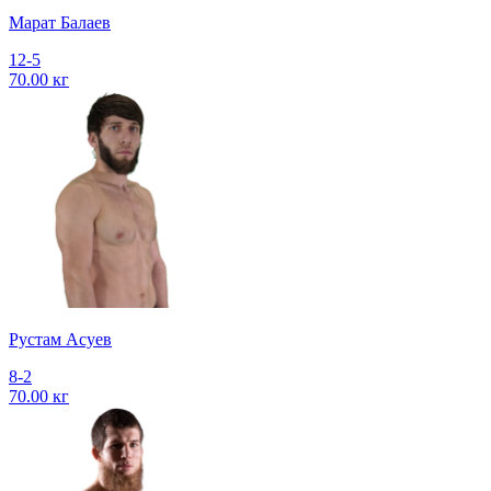
Марат Балаев
12-5
70.00 кг
Рустам Асуев
8-2
70.00 кг