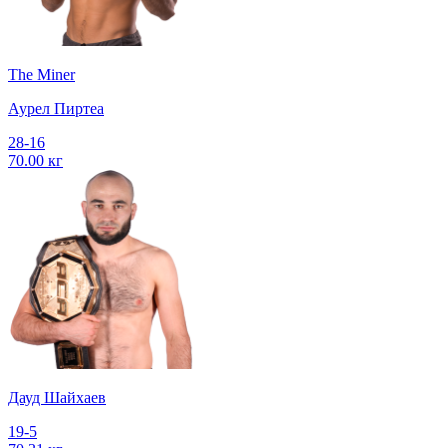
The Miner
Аурел Пиртеа
28-16
70.00 кг
Дауд Шайхаев
19-5