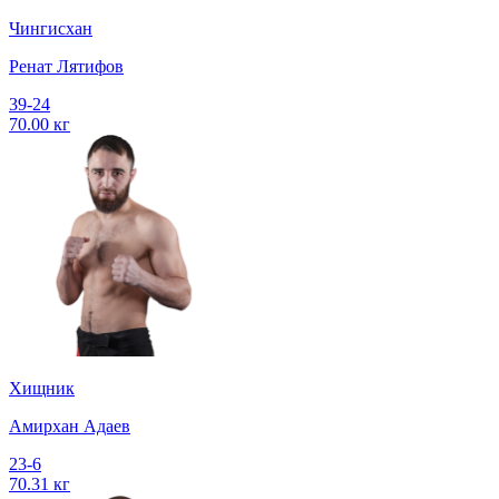
Чингисхан
Ренат Лятифов
39-24
70.00 кг
Хищник
Амирхан Адаев
23-6
70.31 кг