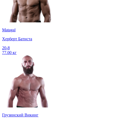
Matagal
Херберт Батиста
20-8
77.00 кг
Грузинский Викинг