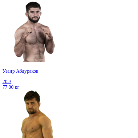
Узаир Абдураков
20-3
77.00 кг