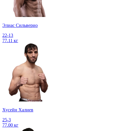
Элиас Сильверио
22-13
77.11 кг
Хусейн Халиев
25-3
77.00 кг