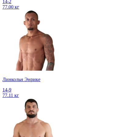
14-2
77.00 кг
Линкольн Энрике
14-9
77.11 кг