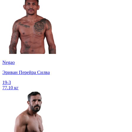
Negao
Эриван Перейра Силва
19-3
77.10 кг