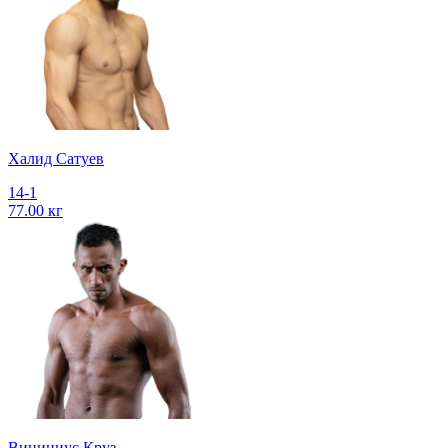
Халид Сатуев
14-1
77.00 кг
Винициус Круз