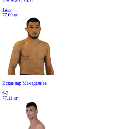
14-8
77.00 кг
Искандар Мамадалиев
6-2
77.11 кг