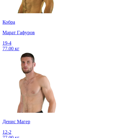
Кобра
Марат Гафуров
19-4
77.00 кг
Денис Магер
12-2
77.00 кг