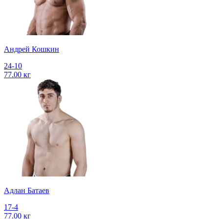
Андрей Кошкин
24-10
77.00 кг
Адлан Батаев
17-4
77.00 кг