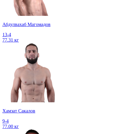
Абдулвахаб Магомадов
13-4
77.31 кг
Хамзат Сакалов
9-4
77.00 кг