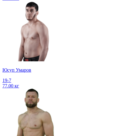
Юсуп Умаров
19-7
77.00 кг