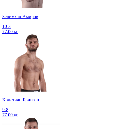
Зелимхан Амиров
10-3
77.00 кг
Кристиан Бринзан
9-8
77.00 кг