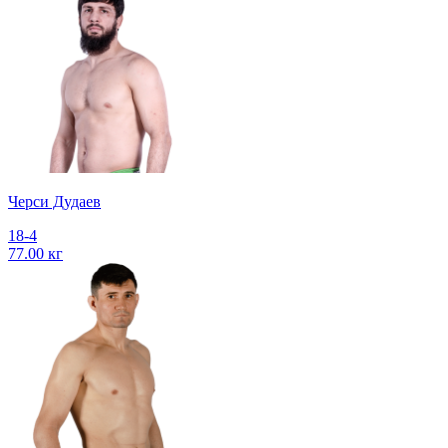
Черси Дудаев
18-4
77.00 кг