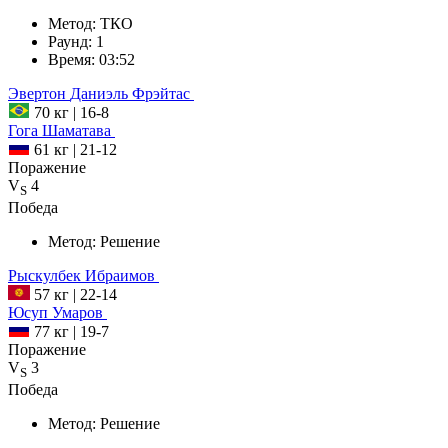
Метод:
ТКО
Раунд:
1
Время:
03:52
Эвертон
Даниэль Фрэйтас
70 кг
|
16-8
Гога
Шаматава
61 кг
|
21-12
Поражение
V
4
S
Победа
Метод:
Решение
Рыскулбек
Ибраимов
57 кг
|
22-14
Юсуп
Умаров
77 кг
|
19-7
Поражение
V
3
S
Победа
Метод:
Решение