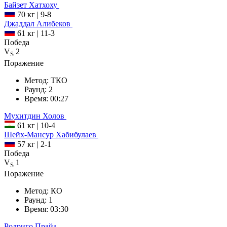
Байзет
Хатхоху
70 кг
|
9-8
Джаддал
Алибеков
61 кг
|
11-3
Победа
V
2
S
Поражение
Метод:
ТКО
Раунд:
2
Время:
00:27
Мухитдин
Холов
61 кг
|
10-4
Шейх-Мансур
Хабибулаев
57 кг
|
2-1
Победа
V
1
S
Поражение
Метод:
КО
Раунд:
1
Время:
03:30
Родриго
Прайа