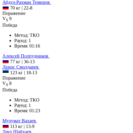
Абдул-Рахман
Темиров
70 кг
|
22-8
Поражение
V
9
S
Победа
Метод:
ТКО
Раунд:
1
Время:
01:16
Алексей
Полпудников
77 кг
|
36-13
Денис
Смолдарев
123 кг
|
18-13
Поражение
V
8
S
Победа
Метод:
ТКО
Раунд:
1
Время:
01:23
Мухумат
Вахаев
113 кг
|
13-9
Дауд
Шайхаев