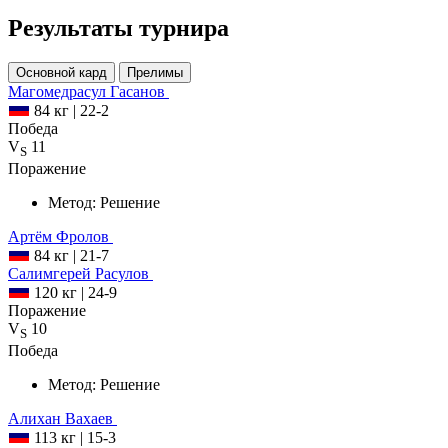
Результаты турнира
Основной кард
Прелимы
Магомедрасул
Гасанов
84 кг
|
22-2
Победа
V
11
S
Поражение
Метод:
Решение
Артём
Фролов
84 кг
|
21-7
Салимгерей
Расулов
120 кг
|
24-9
Поражение
V
10
S
Победа
Метод:
Решение
Алихан
Вахаев
113 кг
|
15-3