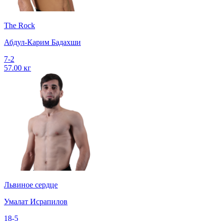
The Rock
Абдул-Карим Бадахши
7-2
57.00 кг
Львиное сердце
Умалат Исрапилов
18-5