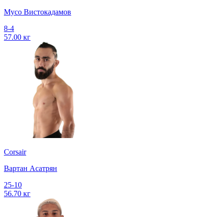
Мусо Вистокадамов
8-4
57.00 кг
Corsair
Вартан Асатрян
25-10
56.70 кг