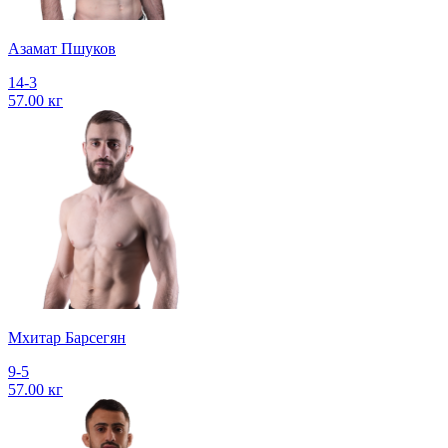
Азамат Пшуков
14-3
57.00 кг
Мхитар Барсегян
9-5
57.00 кг