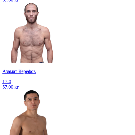
Азамат Керефов
17-0
57.00 кг