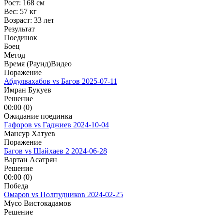
Рост:
168 см
Вес:
57 кг
Возраст:
33 лет
Результат
Поединок
Боец
Метод
Время (Раунд)
Видео
Поражение
Абдулвахабов vs Багов
2025-07-11
Имран Букуев
Решение
00:00 (0)
Ожидание поединка
Гафоров vs Гаджиев
2024-10-04
Мансур Хатуев
Поражение
Багов vs Шайхаев 2
2024-06-28
Вартан Асатрян
Решение
00:00 (0)
Победа
Омаров vs Полпудников
2024-02-25
Мусо Вистокадамов
Решение