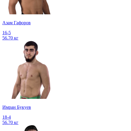
Азам Гафоров
16-5
56.70 кг
Имран Букуев
18-4
56.70 кг