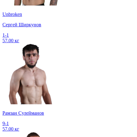
Unbroken
Сергей Ширкунов
1-1
57.00 кг
Рамзан Сулейманов
9-1
57.00 кг