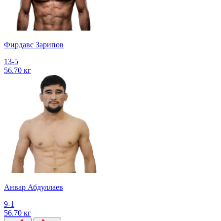
Фирдавс Зарипов
13-5
56.70 кг
Анвар Абдуллаев
9-1
56.70 кг