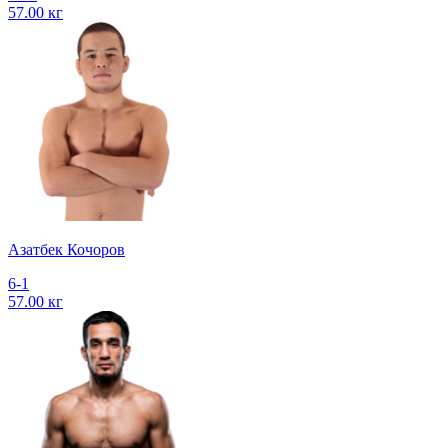
57.00 кг
Азатбек Кочоров
6-1
57.00 кг