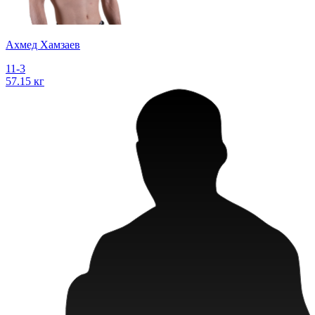
Ахмед Хамзаев
11-3
57.15 кг