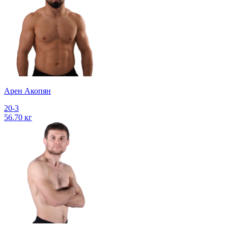
Арен Акопян
20-3
56.70 кг