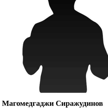
Магомедгаджи Сиражудинов