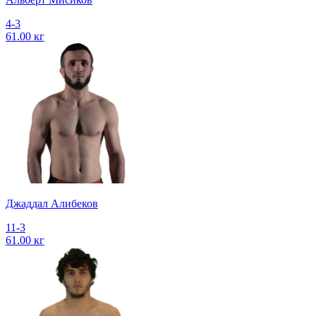
4-3
61.00 кг
Джаддал Алибеков
11-3
61.00 кг