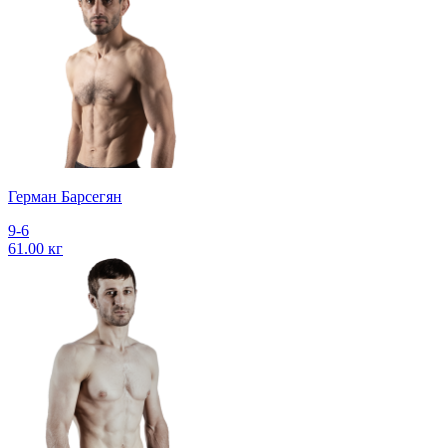
Герман Барсегян
9-6
61.00 кг