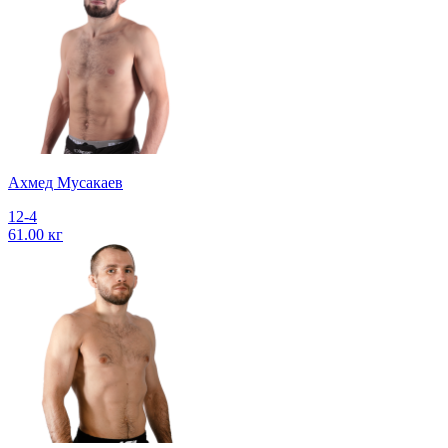
Ахмед Мусакаев
12-4
61.00 кг