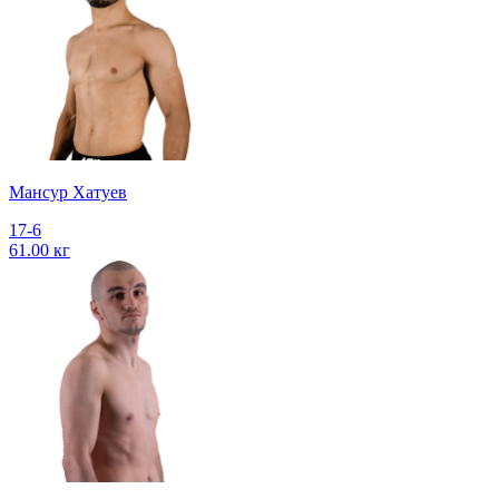
Мансур Хатуев
17-6
61.00 кг