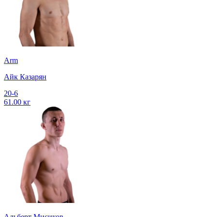
Arm
Айк Казарян
20-6
61.00 кг
Альберт Мисиков