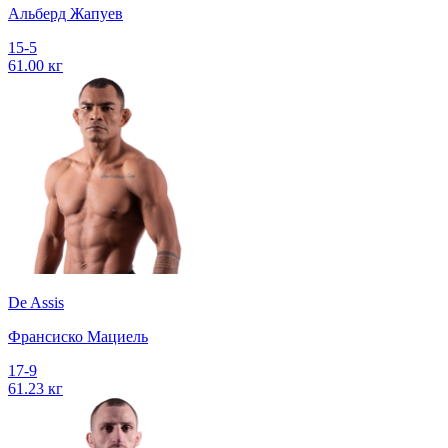
Альберд Жапуев
15-5
61.00 кг
De Assis
Франсиско Мациель
17-9
61.23 кг