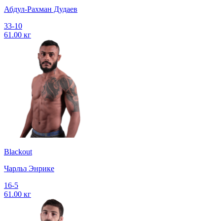
Абдул-Рахман Дудаев
33-10
61.00 кг
Blackout
Чарльз Энрике
16-5
61.00 кг