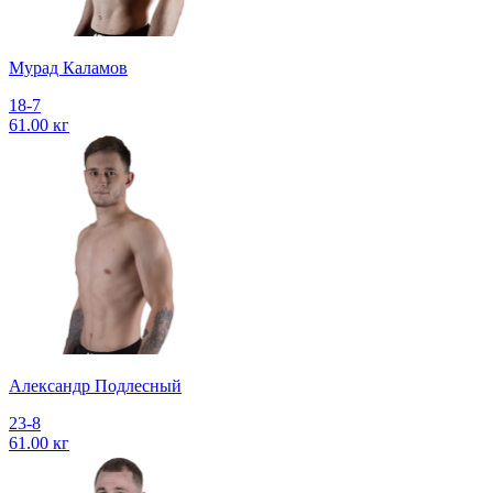
Мурад Каламов
18-7
61.00 кг
Александр Подлесный
23-8
61.00 кг