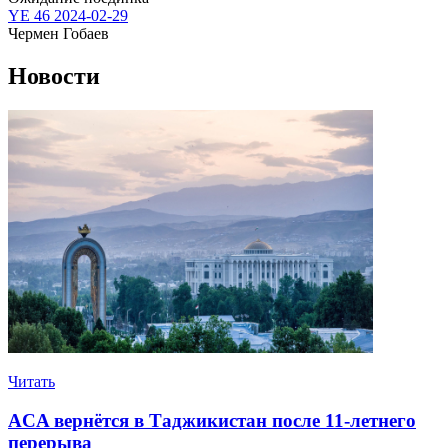
YE 46
2024-02-29
Чермен Гобаев
Новости
Читать
ACA вернётся в Таджикистан после 11-летнего
перерыва