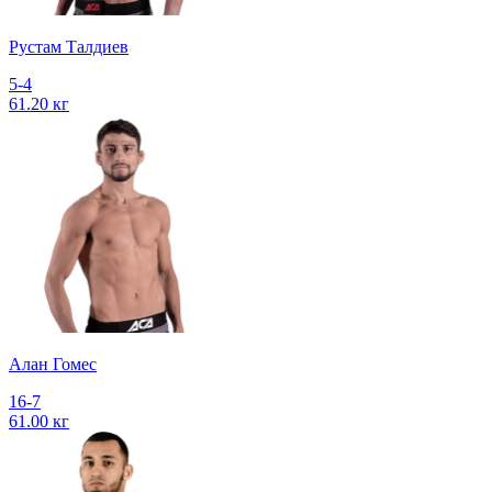
Рустам Талдиев
5-4
61.20 кг
Алан Гомес
16-7
61.00 кг