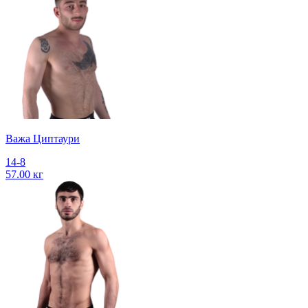
Важа Циптаури
14-8
57.00 кг