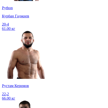
Python
Курбан Гаджиев
20-4
61.00 кг
Рустам Керимов
22-2
66.00 кг