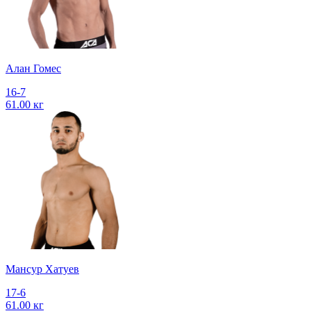
Алан Гомес
16-7
61.00 кг
Мансур Хатуев
17-6
61.00 кг