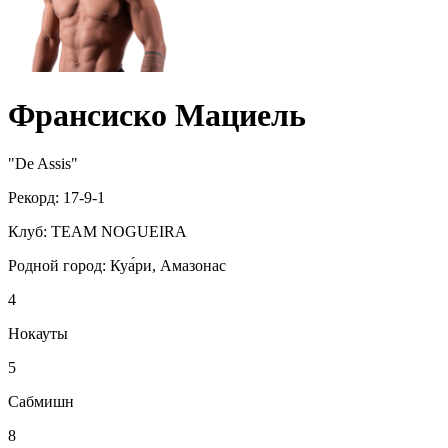
Франсиско Мациель
"De Assis"
Рекорд:
17-9-1
Клуб:
TEAM NOGUEIRA
Родной город:
Куа́ри, Амазонас
4
Нокауты
5
Сабмишн
8