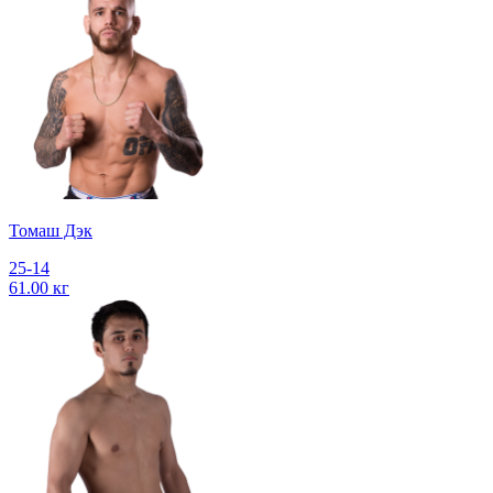
Томаш Дэк
25-14
61.00 кг