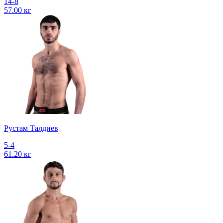
14-8
57.00 кг
Рустам Талдиев
5-4
61.20 кг