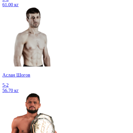
61.00 кг
Аслан Шогов
5-2
56.70 кг