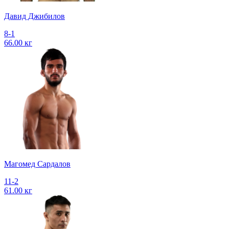
Давид Джибилов
8-1
66.00 кг
Магомед Сардалов
11-2
61.00 кг