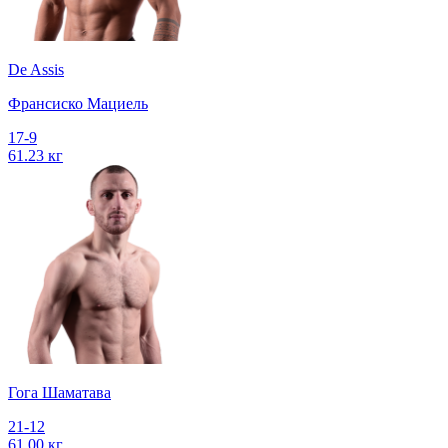
De Assis
Франсиско Мациель
17-9
61.23 кг
Гога Шаматава
21-12
61.00 кг