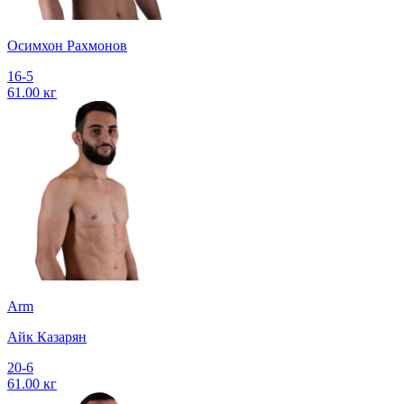
Осимхон Рахмонов
16-5
61.00 кг
Arm
Айк Казарян
20-6
61.00 кг