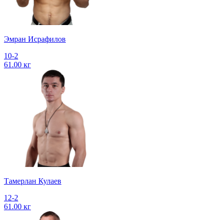
Эмран Исрафилов
10-2
61.00 кг
Тамерлан Кулаев
12-2
61.00 кг