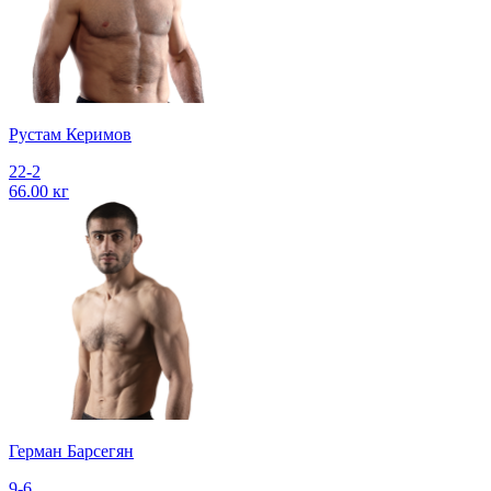
Рустам Керимов
22-2
66.00 кг
Герман Барсегян
9-6