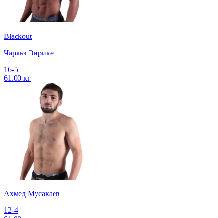
Blackout
Чарльз Энрике
16-5
61.00 кг
Ахмед Мусакаев
12-4