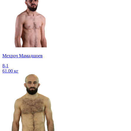
Мехроч Мамадшоев
8-1
61.00 кг