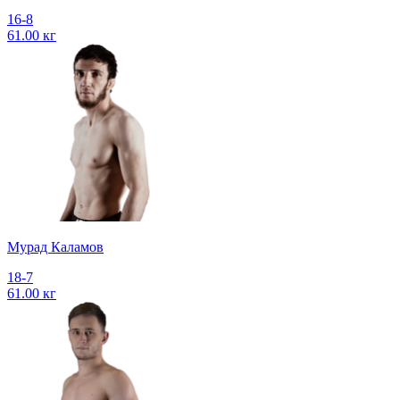
16-8
61.00 кг
Мурад Каламов
18-7
61.00 кг