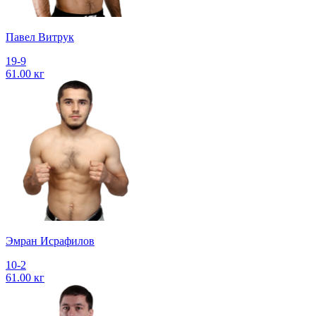
Павел Витрук
19-9
61.00 кг
Эмран Исрафилов
10-2
61.00 кг