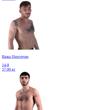
Важа Циптаури
14-8
57.00 кг