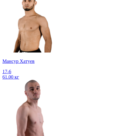
Мансур Хатуев
17-6
61.00 кг