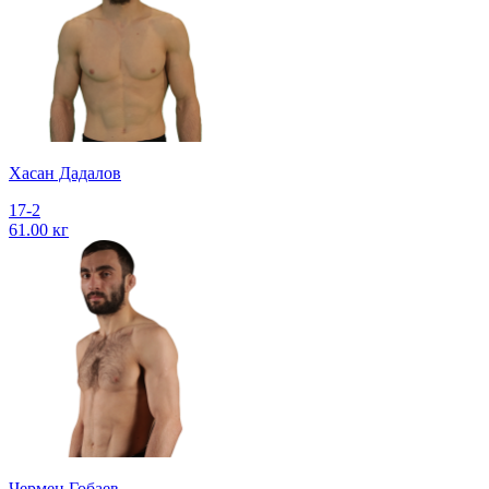
Хасан Дадалов
17-2
61.00 кг
Чермен Гобаев