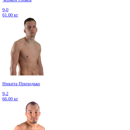
9-0
61.00 кг
Никита Приходько
9-2
66.00 кг