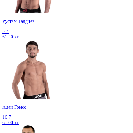
Рустам Талдиев
5-4
61.20 кг
Алан Гомес
16-7
61.00 кг