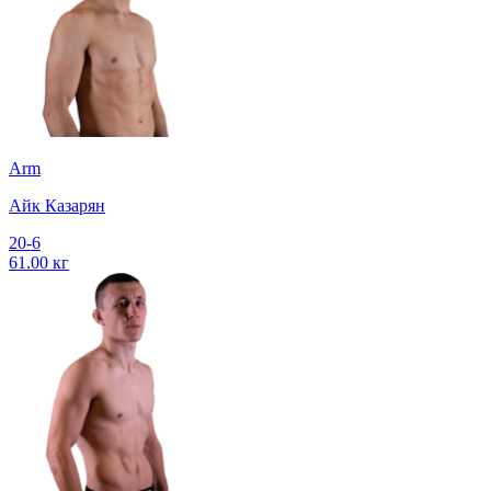
Arm
Айк Казарян
20-6
61.00 кг