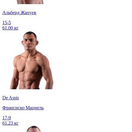
Альберд Жапуев
15-5
61.00 кг
De Assis
Франсиско Мациель
17-9
61.23 кг