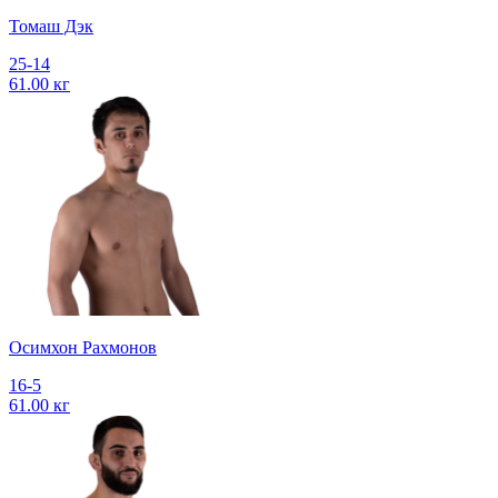
Томаш Дэк
25-14
61.00 кг
Осимхон Рахмонов
16-5
61.00 кг