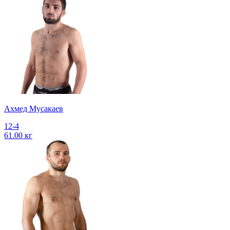
Ахмед Мусакаев
12-4
61.00 кг