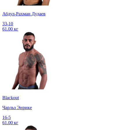
Абдул-Рахман Дудаев
33-10
61.00 кг
Blackout
Чарльз Энрике
16-5
61.00 кг