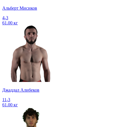
Альберт Мисиков
4-3
61.00 кг
Джаддал Алибеков
11-3
61.00 кг