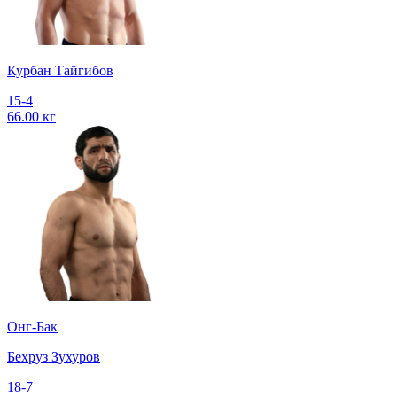
Курбан Тайгибов
15-4
66.00 кг
Онг-Бак
Бехруз Зухуров
18-7