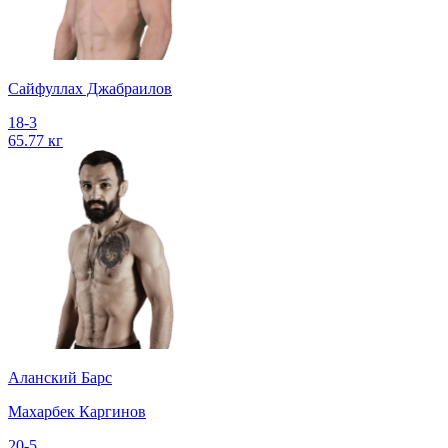
Сайфуллах Джабраилов
18-3
65.77 кг
Аланский Барс
Махарбек Каргинов
20-5