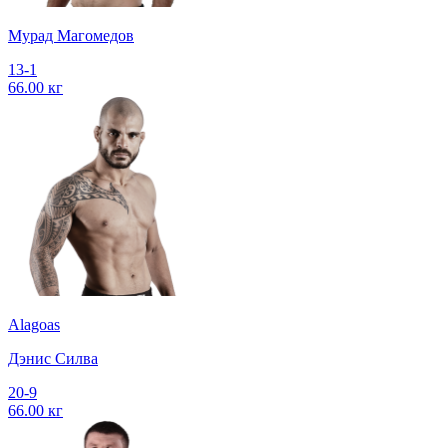
Мурад Магомедов
13-1
66.00 кг
Alagoas
Дэнис Силва
20-9
66.00 кг