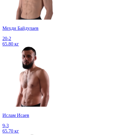
Мехди Байдулаев
20-2
65.80 кг
Ислам Исаев
9-3
65.70 кг