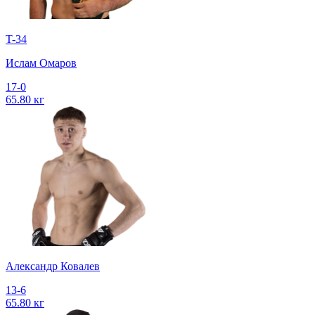
T-34
Ислам Омаров
17-0
65.80 кг
Александр Ковалев
13-6
65.80 кг