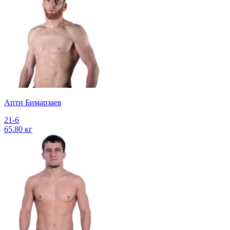
Апти Бимарзаев
21-6
65.80 кг