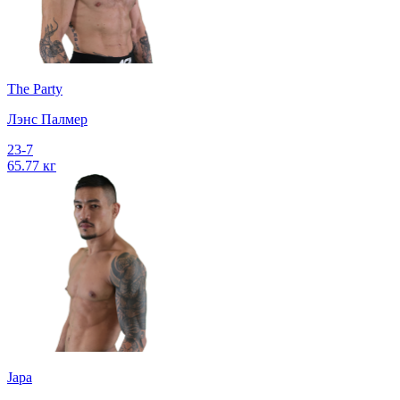
The Party
Лэнс Палмер
23-7
65.77 кг
Japa