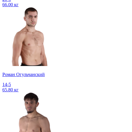
66.00 кг
Роман Огульчанский
14-5
65.80 кг