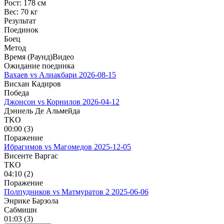
Рост:
178 см
Вес:
70 кг
Результат
Поединок
Боец
Метод
Время (Раунд)
Видео
Ожидание поединка
Вахаев vs Алиакбари
2026-08-15
Висхан Кадиров
Победа
Джонсон vs Корнилов
2026-04-12
Дэниель Де Альмейда
TKO
00:00 (3)
Поражение
Ибрагимов vs Магомедов
2025-12-05
Висенте Варгас
TKO
04:10 (2)
Поражение
Полпудников vs Матмуратов 2
2025-06-06
Энрике Барзола
Сабмишн
01:03 (3)