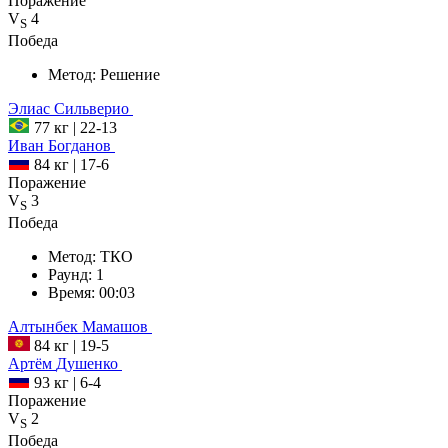
Поражение
V
4
S
Победа
Метод:
Решение
Элиас
Сильверио
77 кг
|
22-13
Иван
Богданов
84 кг
|
17-6
Поражение
V
3
S
Победа
Метод:
ТКО
Раунд:
1
Время:
00:03
Алтынбек
Мамашов
84 кг
|
19-5
Артём
Душенко
93 кг
|
6-4
Поражение
V
2
S
Победа