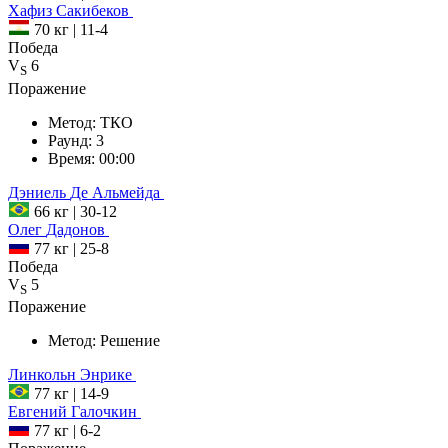
Хафиз
Сакибеков
70 кг
|
11-4
Победа
V
6
S
Поражение
Метод:
ТКО
Раунд:
3
Время:
00:00
Дэниель
Де Альмейда
66 кг
|
30-12
Олег
Дадонов
77 кг
|
25-8
Победа
V
5
S
Поражение
Метод:
Решение
Линкольн
Энрике
77 кг
|
14-9
Евгений
Галочкин
77 кг
|
6-2