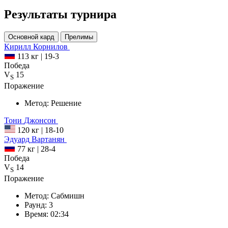
Результаты турнира
Основной кард
Прелимы
Кирилл
Корнилов
113 кг
|
19-3
Победа
V
15
S
Поражение
Метод:
Решение
Тони
Джонсон
120 кг
|
18-10
Эдуард
Вартанян
77 кг
|
28-4
Победа
V
14
S
Поражение
Метод:
Сабмишн
Раунд:
3
Время:
02:34