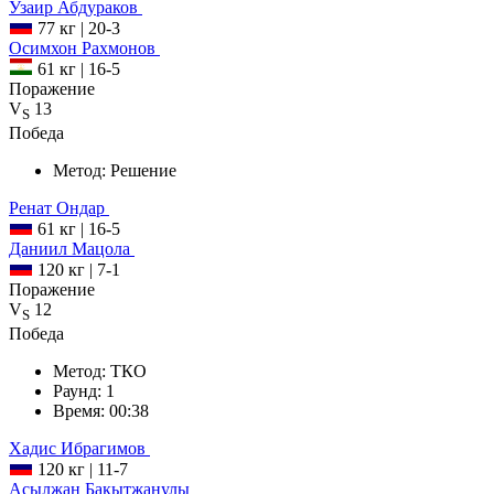
Узаир
Абдураков
77 кг
|
20-3
Осимхон
Рахмонов
61 кг
|
16-5
Поражение
V
13
S
Победа
Метод:
Решение
Ренат
Ондар
61 кг
|
16-5
Даниил
Мацола
120 кг
|
7-1
Поражение
V
12
S
Победа
Метод:
ТКО
Раунд:
1
Время:
00:38
Хадис
Ибрагимов
120 кг
|
11-7
Асылжан
Бакытжанулы