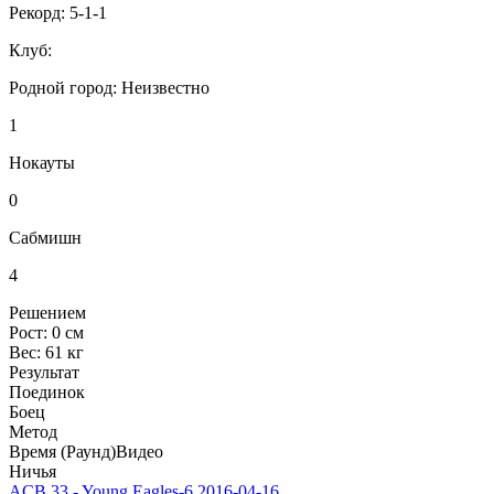
Рекорд:
5-1-1
Клуб:
Родной город:
Неизвестно
1
Нокауты
0
Сабмишн
4
Решением
Рост:
0 см
Вес:
61 кг
Результат
Поединок
Боец
Метод
Время (Раунд)
Видео
Ничья
ACB 33 - Young Eagles-6
2016-04-16