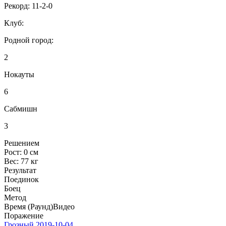
Рекорд:
11-2-0
Клуб:
Родной город:
2
Нокауты
6
Сабмишн
3
Решением
Рост:
0 см
Вес:
77 кг
Результат
Поединок
Боец
Метод
Время (Раунд)
Видео
Поражение
Грозный
2019-10-04