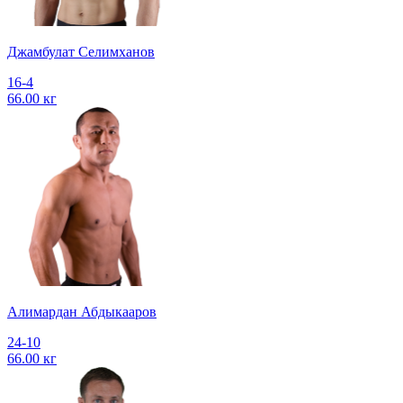
Джамбулат Селимханов
16-4
66.00 кг
Алимардан Абдыкааров
24-10
66.00 кг