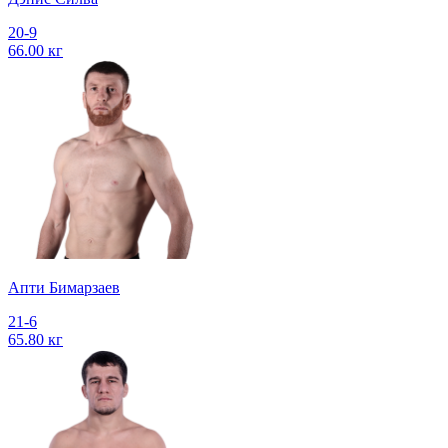
20-9
66.00 кг
Апти Бимарзаев
21-6
65.80 кг