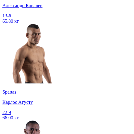
Александр Ковалев
13-6
65.80 кг
Spartas
Карлос Агусту
22-9
66.00 кг