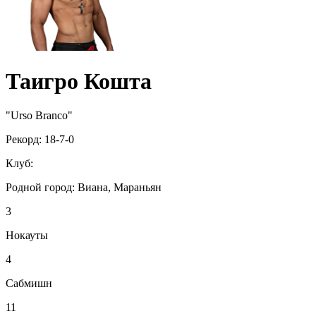
Таигро Кошта
"Urso Branco"
Рекорд:
18-7-0
Клуб:
Родной город:
Виана, Мараньян
3
Нокауты
4
Сабмишн
11