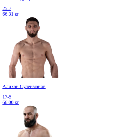
25-7
66.31 кг
Алихан Сулейманов
17-5
66.00 кг