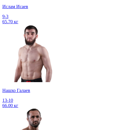
Ислам Исаев
9-3
65.70 кг
Нашхо Галаев
13-10
66.00 кг