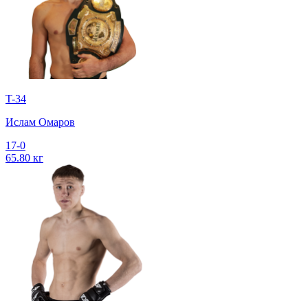
T-34
Ислам Омаров
17-0
65.80 кг