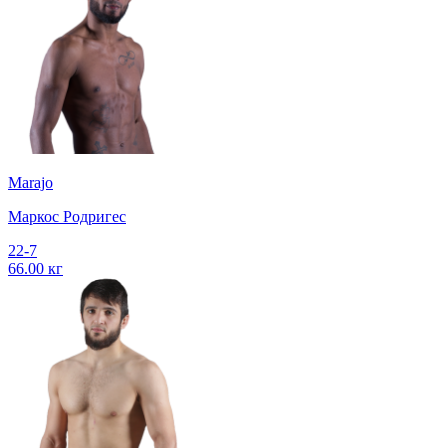
Marajo
Маркос Родригес
22-7
66.00 кг