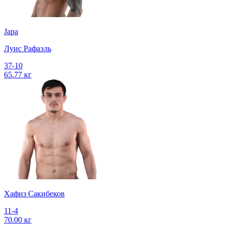
Japa
Луис Рафаэль
37-10
65.77 кг
Хафиз Сакибеков
11-4
70.00 кг