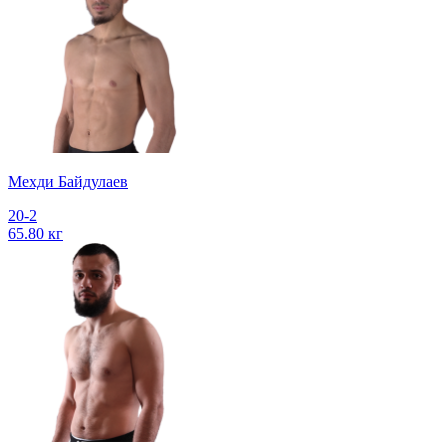
Мехди Байдулаев
20-2
65.80 кг