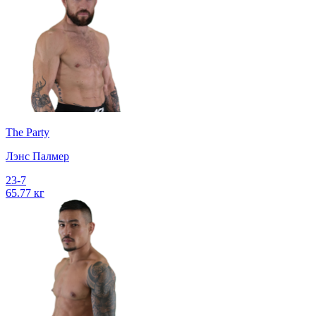
The Party
Лэнс Палмер
23-7
65.77 кг