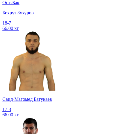
Онг-Бак
Бехруз Зухуров
18-7
66.00 кг
Саид-Магомед Батукаев
17-3
66.00 кг