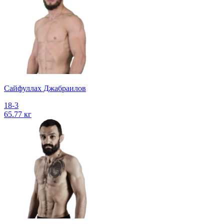
Сайфуллах Джабраилов
18-3
65.77 кг