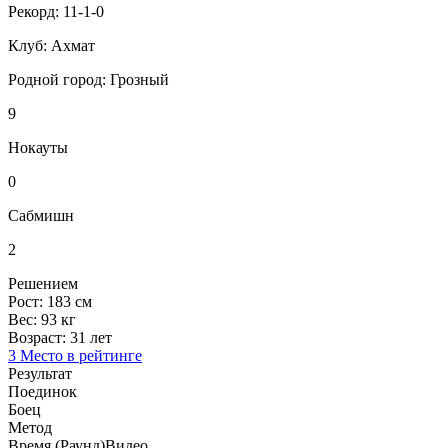
Рекорд:
11-1-0
Клуб:
Ахмат
Родной город:
Грозный
9
Нокауты
0
Сабмишн
2
Решением
Рост:
183 см
Вес:
93 кг
Возраст:
31 лет
3 Место в рейтинге
Результат
Поединок
Боец
Метод
Время (Раунд)
Видео