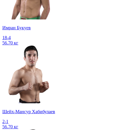
Имран Букуев
18-4
56.70 кг
Шейх-Мансур Хабибулаев
2-1
56.70 кг