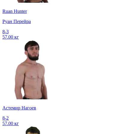
Ruan Hunter
Руан Перейра
8-3
57.00 кг
Астемир Нагоев
8-2
57.00 кг