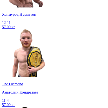
Холмурод Нурматов
12-11
57.00 кг
The Diamond
Анатолий Кондратьев
11-4
57.00 кг