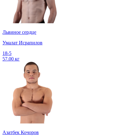
Львиное сердце
Умалат Исрапилов
18-5
57.00 кг
Азатбек Кочоров