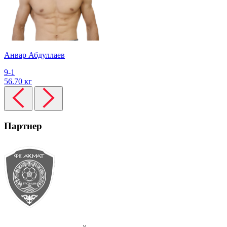
Анвар Абдуллаев
9-1
56.70 кг
Партнер