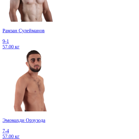
Рамзан Сулейманов
9-1
57.00 кг
Эмомахди Орзузода
7-4
57.00 кг