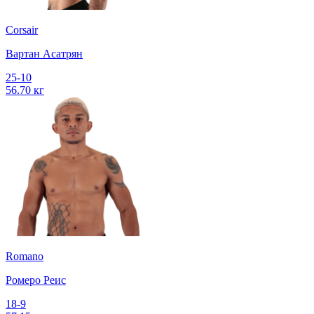
Corsair
Вартан Асатрян
25-10
56.70 кг
Romano
Ромеро Реис
18-9