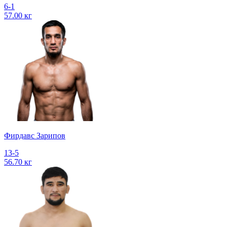
6-1
57.00 кг
Фирдавс Зарипов
13-5
56.70 кг