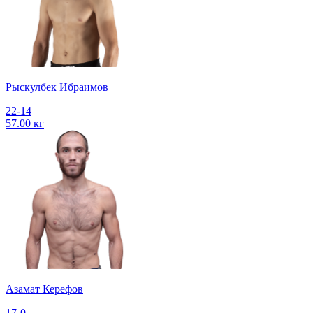
Рыскулбек Ибраимов
22-14
57.00 кг
Азамат Керефов
17-0