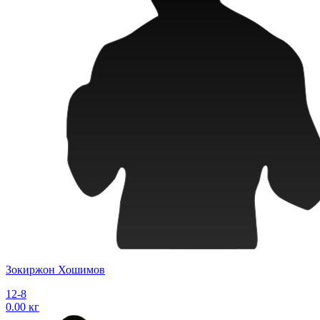
Зокиржон Хошимов
12-8
0.00 кг