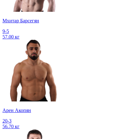
Мхитар Барсегян
9-5
57.00 кг
Арен Акопян
20-3
56.70 кг