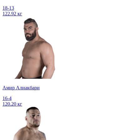
18-13
122.92 кг
Амир Алиакбари
16-4
120.20 кг