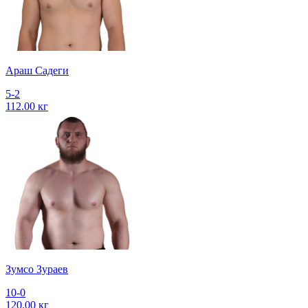
Араш Садеги
5-2
112.00 кг
Зумсо Зураев
10-0
120.00 кг