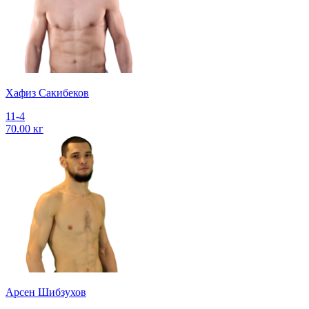
Хафиз Сакибеков
11-4
70.00 кг
Арсен Шибзухов