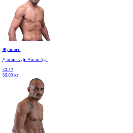
Жубилео
Дэниель Де Альмейда
30-12
66.00 кг