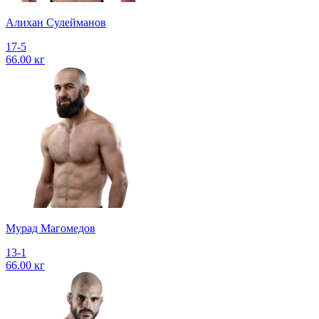
Алихан Сулейманов
17-5
66.00 кг
Мурад Магомедов
13-1
66.00 кг