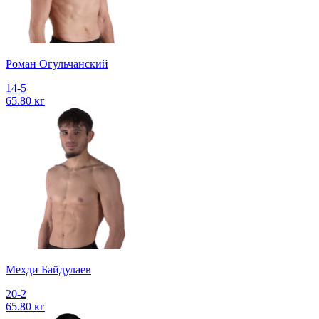
Роман Огульчанский
14-5
65.80 кг
Мехди Байдулаев
20-2
65.80 кг