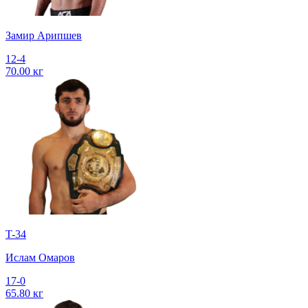
Замир Арипшев
12-4
70.00 кг
T-34
Ислам Омаров
17-0
65.80 кг