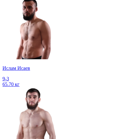
Ислам Исаев
9-3
65.70 кг