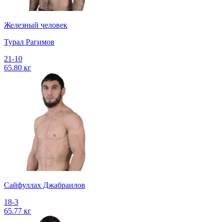
Железный человек
Турал Рагимов
21-10
65.80 кг
Сайфуллах Джабраилов
18-3
65.77 кг