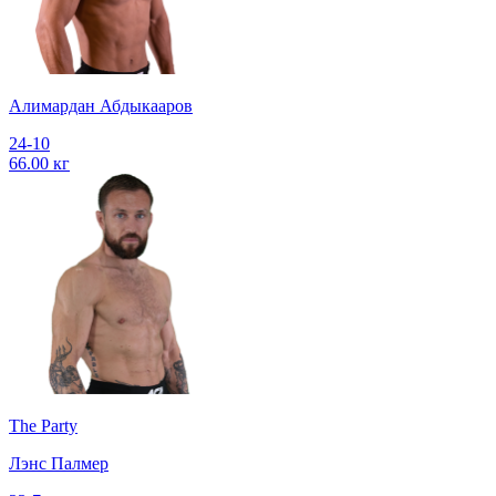
Алимардан Абдыкааров
24-10
66.00 кг
The Party
Лэнс Палмер