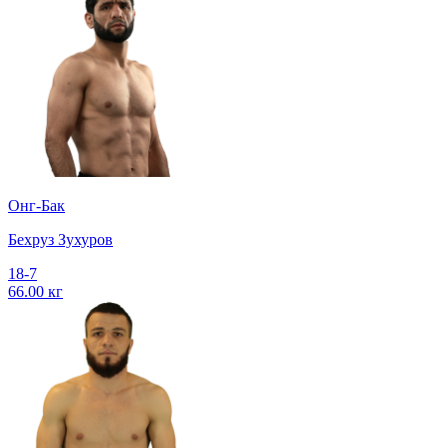
Онг-Бак
Бехруз Зухуров
18-7
66.00 кг