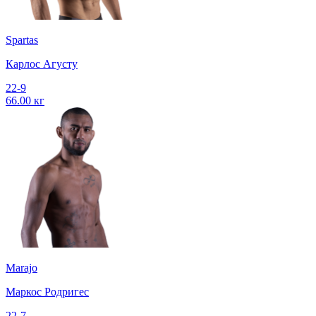
Spartas
Карлос Агусту
22-9
66.00 кг
Marajo
Маркос Родригес
22-7