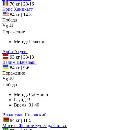
70 кг
|
28-16
Крис
Ханикатт
84 кг
|
14-8
Победа
V
11
S
Поражение
Метод:
Решение
Арби
Агуев
93 кг
|
33-13
Вадим
Шабадаш
84 кг
|
9-6
Поражение
V
10
S
Победа
Метод:
Сабмишн
Раунд:
3
Время:
01:40
Владислав
Янковский
84 кг
|
11-5
Мигель
Фелипе Бунес да Силва