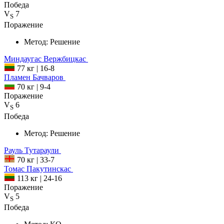
Победа
V
7
S
Поражение
Метод:
Решение
Миндаугас
Вержбицкас
77 кг
|
16-8
Пламен
Бачваров
70 кг
|
9-4
Поражение
V
6
S
Победа
Метод:
Решение
Рауль
Тутараули
70 кг
|
33-7
Томас
Пакутинскас
113 кг
|
24-16
Поражение
V
5
S
Победа