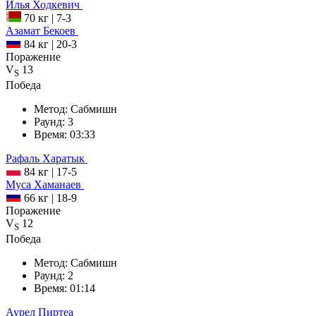
Илья
Ходкевич
70 кг
|
7-3
Азамат
Бекоев
84 кг
|
20-3
Поражение
V
13
S
Победа
Метод:
Сабмишн
Раунд:
3
Время:
03:33
Рафаль
Харатык
84 кг
|
17-5
Муса
Хаманаев
66 кг
|
18-9
Поражение
V
12
S
Победа
Метод:
Сабмишн
Раунд:
2
Время:
01:14
Аурел
Пиртеа