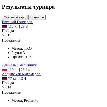
Результаты турнира
Основной кард
Прелимы
Евгений
Гончаров
115 кг
|
23-3
Победа
V
15
S
Поражение
Метод:
ТКО
Раунд:
3
Время:
01:39
Даниель
Омельянчук
110 кг
|
26-14
Абдулвахаб
Магомадов
77 кг
|
13-4
Победа
V
14
S
Поражение
Метод:
Решение