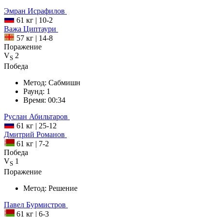
Эмран
Исрафилов
61 кг
|
10-2
Важа
Циптаури
57 кг
|
14-8
Поражение
V
2
S
Победа
Метод:
Сабмишн
Раунд:
1
Время:
00:34
Руслан
Абильтаров
61 кг
|
25-12
Дмитрий
Романов
61 кг
|
7-2
Победа
V
1
S
Поражение
Метод:
Решение
Павел
Бурмистров
61 кг
|
6-3