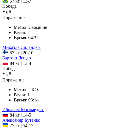
57 кг
|
13-7
Победа
V
9
S
Поражение
Метод:
Сабмишн
Раунд:
2
Время:
04:35
Микаэль
Силандер
57 кг
|
20-10
Бартош
Лещко
84 кг
|
13-4
Победа
V
8
S
Поражение
Метод:
ТКО
Раунд:
1
Время:
03:14
Ибрагим
Магомедов
84 кг
|
14-5
Александр
Бутенко
77 кг
|
54-17