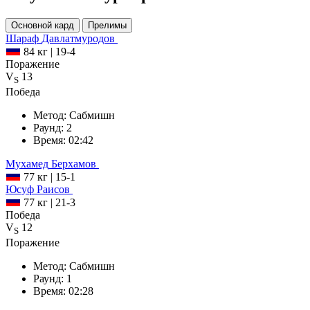
Основной кард
Прелимы
Шараф
Давлатмуродов
84 кг
|
19-4
Поражение
V
13
S
Победа
Метод:
Сабмишн
Раунд:
2
Время:
02:42
Мухамед
Берхамов
77 кг
|
15-1
Юсуф
Раисов
77 кг
|
21-3
Победа
V
12
S
Поражение
Метод:
Сабмишн
Раунд:
1
Время:
02:28