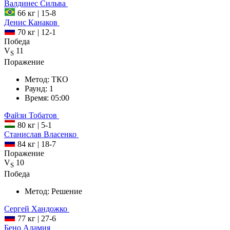
Валдинес
Сильва
66 кг
|
15-8
Денис
Канаков
70 кг
|
12-1
Победа
V
11
S
Поражение
Метод:
ТКО
Раунд:
1
Время:
05:00
Файзи
Тобатов
80 кг
|
5-1
Станислав
Власенко
84 кг
|
18-7
Поражение
V
10
S
Победа
Метод:
Решение
Сергей
Хандожко
77 кг
|
27-6
Бено
Адамия