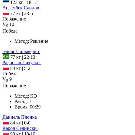
123 кг
|
18-13
Асламбек
Саидов
77 кг
|
23-6
Поражение
V
10
S
Победа
Метод:
Решение
Элиас
Сильверио
77 кг
|
22-13
Радослав
Пачуски
84 кг
|
5-2
Победа
V
9
S
Поражение
Метод:
КО
Раунд:
1
Время:
00:29
Даниель
Плонка
84 кг
|
0-0
Карол
Селински
93 кг
|
18-10