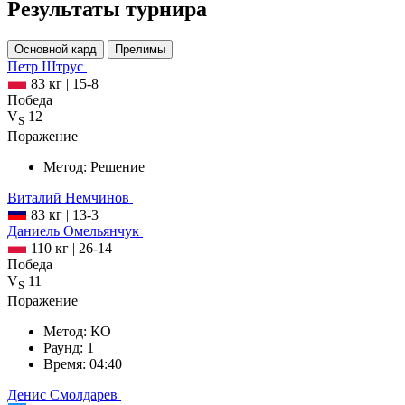
Результаты турнира
Основной кард
Прелимы
Петр
Штрус
83 кг
|
15-8
Победа
V
12
S
Поражение
Метод:
Решение
Виталий
Немчинов
83 кг
|
13-3
Даниель
Омельянчук
110 кг
|
26-14
Победа
V
11
S
Поражение
Метод:
КО
Раунд:
1
Время:
04:40
Денис
Смолдарев