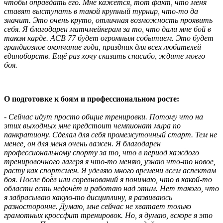
чтобы оправдать его. Мне кажется, тот факт, что меня
ставят выступать в такой крупный турнир, что-то да
значит. Это очень круто, отличная возможность проявить
себя. Я благодарен матчмейкерам за то, что дали мне бой в
таком карде. АСВ 77 будет огромным событием. Это будет
грандиозное окончание года, праздник для всех любителей
единоборств. Ещё раз хочу сказать спасибо, ждите моего
боя.
О подготовке к боям и профессиональном росте:
- Сейчас идут просто общие тренировки. Потому что на
этих выходных мне предстоит чемпионат мира по
панкратиону. Сделал для себя промежуточный старт. Тем не
менее, он для меня очень важен. Я благодарен
профессиональному спорту за то, что в период каждого
тренировочного лагеря я что-то меняю, узнаю что-то новое,
расту как спортсмен. Я уделяю много времени всем аспектам
боя. После боёв или соревнований я понимаю, что в какой-то
области есть недочёт и работаю над этим. Нет такого, что
я забрасываю какую-то дисциплину, я развиваюсь
разносторонне. Думаю, мне сейчас не хватает только
грамотных кроссфит тренировок. Но, я думаю, вскоре я это