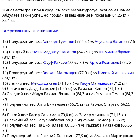
Финалисты гран-при в среднем весе Магомедрасул Гасанов и Шамиль
Абдулаев также успешно прошли взвешивание и показали 84,25 кг и
84,1 кг.
Все результаты взвешивания
:
14) Полусредний вес:
Альберт Туменов
(77,5 кг) vs
Абубакар Вагаев
(77,6
кг)
13) Средний вес:
Магомедрасул Гасанов
(84,25 кг) vs
Шамиль Абдулаев
(84,1 кг)
12) Полусредний вес:
Юсуф Раисов
(77,65 кг) vs
Артём Резников
(77,75
кг)
11) Полусредний вес:
Висхан Магомадов
(77,9 кг) vs
Николай Алексахин
(78,1 кг)
10) Легкий вес:
Мехди Дакаев
(71,15 кг) vs
Расул Магомедов
(71,2 кг)
9) Легкий вес: Дауд Шайхаев (71,25 кг) vs Рамазан Кишев (71,1 кг)
8) Средний вес: Абдул-Рахман Джанаев (84,7 кг) vs Рамазан Эмеев (84,7
кг)
7) Полулегкий вес: Апти Биманзаев (66,75 кг) vs Карлос Спартак (66,55
кг)
6) Легкий вес: Басир Саралиев (70,8 кг) vs Замир Арипшев (71,15 кг)
5) Легчайший вес: Расул Албасханов (62 кг) vs Алан Гомес (61,65 кг)
4) Полулегкий вес: Нашхо Галаев (66,55 кг) vs Раджаб Рамазанов (66,65
кг)
3) Полусредний вес: Евгений Галочкин (77,9 кг) vs Амазасп Мартиросян