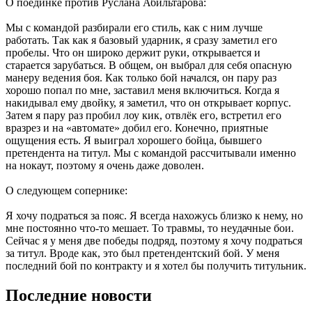
О поединке против Руслана Абильтарова:
Мы с командой разбирали его стиль, как с ним лучше
работать. Так как я базовый ударник, я сразу заметил его
пробелы. Что он широко держит руки, открывается и
старается зарубаться. В общем, он выбрал для себя опасную
манеру ведения боя. Как только бой начался, он пару раз
хорошо попал по мне, заставил меня включиться. Когда я
накидывал ему двойку, я заметил, что он открывает корпус.
Затем я пару раз пробил лоу кик, отвлёк его, встретил его
вразрез и на «автомате» добил его. Конечно, приятные
ощущения есть. Я выиграл хорошего бойца, бывшего
претендента на титул. Мы с командой рассчитывали именно
на нокаут, поэтому я очень даже доволен.
О следующем сопернике:
Я хочу подраться за пояс. Я всегда нахожусь близко к нему, но
мне постоянно что-то мешает. То травмы, то неудачные бои.
Сейчас я у меня две победы подряд, поэтому я хочу подраться
за титул. Вроде как, это был претендентский бой. У меня
последний бой по контракту и я хотел бы получить титульник.
Последние новости