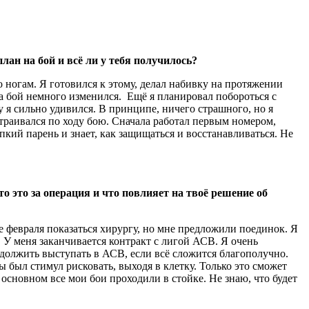
лан на бой и всё ли у тебя получилось?
о ногам. Я готовился к этому, делал набивку на протяжении
на бой немного изменился. Ещё я планировал побороться с
у я сильно удивился. В принципе, ничего страшного, но я
естраивался по ходу бою. Сначала работал первым номером,
пкий парень и знает, как защищаться и восстанавливаться. Не
то это за операция и что повлияет на твоё решение об
це февраля показаться хирургу, но мне предложили поединок. Я
й. У меня заканчивается контракт с лигой АСВ. Я очень
одолжить выступать в АСВ, если всё сложится благополучно.
ы был стимул рисковать, выходя в клетку. Только это сможет
В основном все мои бои проходили в стойке. Не знаю, что будет