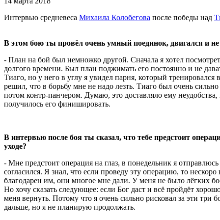
14 марта 2018
Интервью средневеса
Михаила Колобегова
после победы над
Т
В этом бою ты провёл очень умный поединок, двигался и не
- План на бой был немножко другой. Сначала я хотел посмотреть
долгого времени. Был план поджимать его постоянно и не дава
Тиаго, но у него в углу я увидел парня, который тренировался
решил, что в борьбу мне не надо лезть. Тиаго был очень сильно
потом контр-панчером. Думаю, это доставляло ему неудобства, 
получилось его финишировать.
В интервью после боя ты сказал, что тебе предстоит операц
уходе?
- Мне предстоит операция на глаз, в понедельник я отправлюсь
согласился. Я знал, что если проведу эту операцию, то нескоро
благодарен им, они многое мне дали. У меня не было лёгких б
Но хочу сказать следующее: если Бог даст и всё пройдёт хорош
меня вернуть. Потому что я очень сильно рисковал за эти три б
дальше, но я не планирую продолжать.