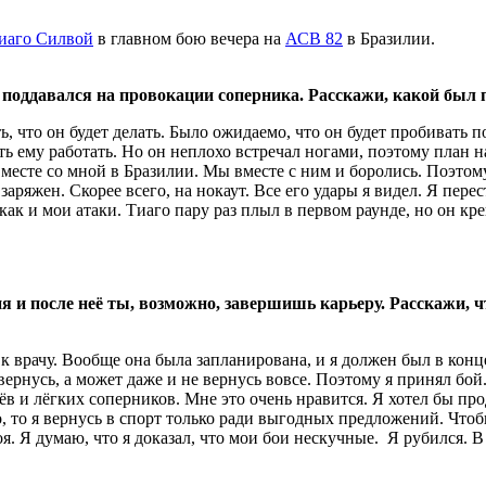
иаго Силвой
в главном бою вечера на
АСВ 82
в Бразилии.
 поддавался на провокации соперника. Расскажи, какой был п
, что он будет делать. Было ожидаемо, что он будет пробивать п
ть ему работать. Но он неплохо встречал ногами, поэтому план 
 вместе со мной в Бразилии. Мы вместе с ним и боролись. Поэтом
 заряжен. Скорее всего, на нокаут. Все его удары я видел. Я пер
как и мои атаки. Тиаго пару раз плыл в первом раунде, но он кре
ия и после неё ты, возможно, завершишь карьеру. Расскажи, ч
 к врачу. Вообще она была запланирована, и я должен был в кон
 вернусь, а может даже и не вернусь вовсе. Поэтому я принял бо
оёв и лёгких соперников. Мне это очень нравится. Я хотел бы пр
о, то я вернусь в спорт только ради выгодных предложений. Чтоб
оя. Я думаю, что я доказал, что мои бои нескучные. Я рубился. 