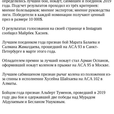
определялись лучший бой, нокаут, сабмишен и поединок 2019
года. Подсчет результатов проходил из трёх критериев:
мнение болельщиков; мнение экспертов; мнение руководства
лиги. Победители в каждой номинации получают ценный
приз в размере 10 000$.
О результатах голосования на своей странице в Instagram
сообщил Майрбек Хасиев.
Лучшим поединком года признан бой Марата Балаева и
Салмана Жамалдаева, прошедший на ACA 93 в Санкт-
Петербурге в марте этого года.
Обладателем премии за лучший нокаут стал Арман Оспанов,
оформивший нокаут коленом в прыжке на ACA 95 в Москве.
Лучшим сабмишеном признан рычаг колена из положения из-
за спины в исполнении Хусейна Шайхаева на ACA 102 в
Алматы.
Бойцом года признан Альберт Туменов, проведший в 2019
году два боя и одержавший две победы над Мурадом
Абдулаевым и Бесланом Ушуковым.