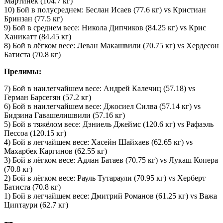
Мартинек (104.7 кг)
10) Бой в полусреднем: Беслан Исаев (77.6 кг) vs Кристиан
Бринзан (77.5 кг)
9) Бой в среднем весе: Никола Дипчиков (84.25 кг) vs Крис
Ханикатт (84.45 кг)
8) Бой в лёгком весе: Леван Макашвили (70.75 кг) vs Хердесон
Батиста (70.8 кг)
Прелимы:
7) Бой в наилегчайшем весе: Андрей Калечиц (57.18) vs
Герман Барсегян (57.2 кг)
6) Бой в наилегчайшем весе: Джосиел Силва (57.14 кг) vs
Бидзина Гавашелишвили (57.16 кг)
5) Бой в тяжёлом весе: Дэниель Джеймс (120.6 кг) vs Рафаэль
Пессоа (120.15 кг)
4) Бой в легчайшем весе: Хасейн Шайхаев (62.65 кг) vs
Махарбек Каргинов (62.55 кг)
3) Бой в лёгком весе: Адлан Батаев (70.75 кг) vs Лукаш Копера
(70.8 кг)
2) Бой в лёгком весе: Рауль Тутараули (70.95 кг) vs Херберт
Батиста (70.8 кг)
1) Бой в легчайшем весе: Дмитрий Романов (61.25 кг) vs Важа
Циптаури (62.7 кг)