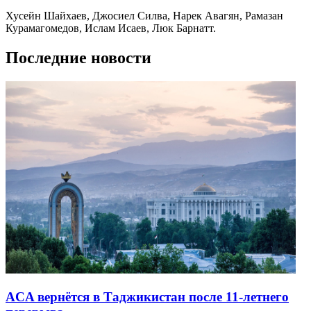
Хусейн Шайхаев, Джосиел Силва, Нарек Авагян, Рамазан
Курамагомедов, Ислам Исаев, Люк Барнатт.
Последние новости
ACA вернётся в Таджикистан после 11-летнего