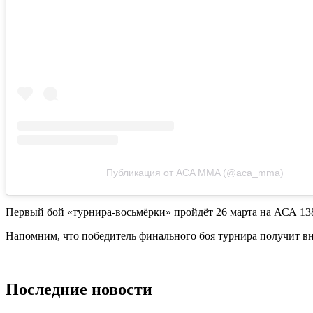
Публикация от ACA MMA (@aca_mma)
Первый бой «турнира-восьмёрки» пройдёт 26 марта на АСА 138
Напомним, что победитель финального боя турнира получит вну
Последние новости