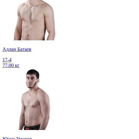
Адлан Батаев
17-4
77.00 кг
Юсуп Умаров