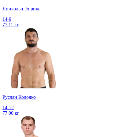
Линкольн Энрике
14-9
77.11 кг
Руслан Колодко
14-12
77.00 кг