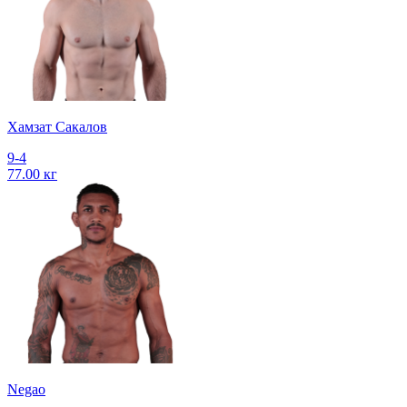
Хамзат Сакалов
9-4
77.00 кг
Negao