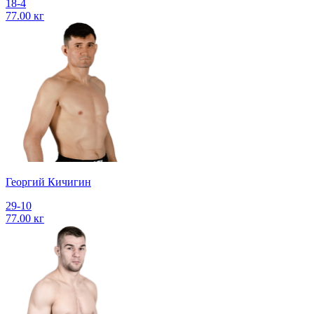
18-4
77.00 кг
Георгий Кичигин
29-10
77.00 кг