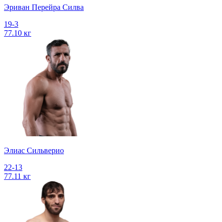
Эриван Перейра Силва
19-3
77.10 кг
Элиас Сильверио
22-13
77.11 кг