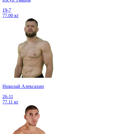
19-7
77.00 кг
Николай Алексахин
26-11
77.11 кг