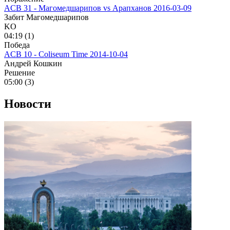
ACB 31 - Магомедшарипов vs Арапханов
2016-03-09
Забит Магомедшарипов
KO
04:19 (1)
Победа
ACB 10 - Coliseum Time
2014-10-04
Андрей Кошкин
Решение
05:00 (3)
Новости