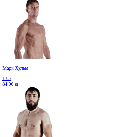
Марк Хульм
13-5
84.00 кг