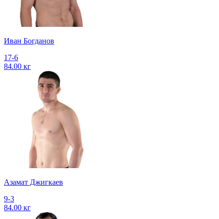
Иван Богданов
17-6
84.00 кг
Азамат Джигкаев
9-3
84.00 кг