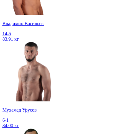
Владимир Васильев
14-5
83.91 кг
Мухамед Урусов
6-1
84.00 кг