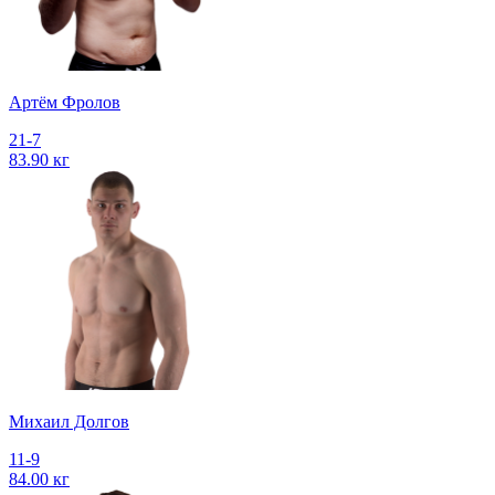
Артём Фролов
21-7
83.90 кг
Михаил Долгов
11-9
84.00 кг