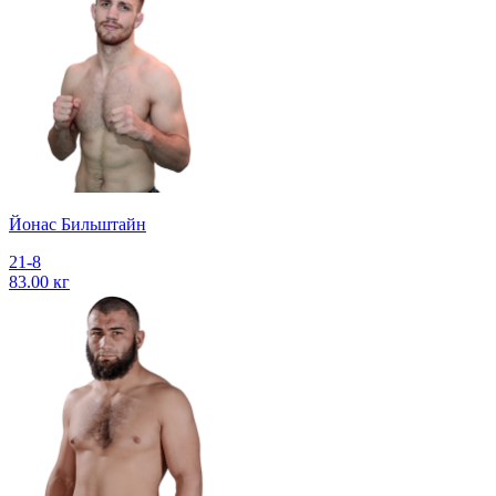
Йонас Бильштайн
21-8
83.00 кг