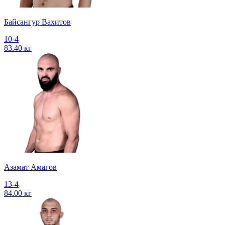
Байсангур Вахитов
10-4
83.40 кг
Азамат Амагов
13-4
84.00 кг