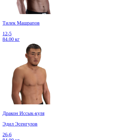
Тилек Машрапов
12-5
84.00 кг
Дракон Иссык-куля
Эдил Эсенгулов
26-6