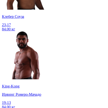
Клебер Соуза
23-17
84.00 кг
King-Kong
Ирвинг Ромеро-Мачадо
19-13
84.00 кг