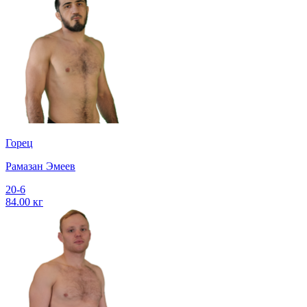
Горец
Рамазан Эмеев
20-6
84.00 кг