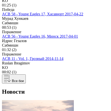
KO
01:25 (1)
Победа
ACB 58 - Young Eagles 17, Хасавюрт
2017-04-22
Мурад Хункаев
Сабмишн
00:53 (1)
Поражение
ACB 56 - Young Eagles 16, Минск
2017-04-01
Идрис Гезалов
Сабмишн
01:32 (2)
Поражение
ACB 11 - Vol. 1, Грозный
2014-11-14
Ruslan Ibragimov
KO
00:02 (1)
Все бои
Новости